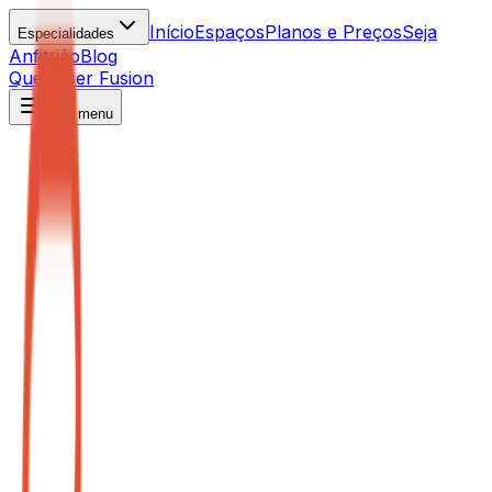
Início
Espaços
Planos e Preços
Seja
Especialidades
Anfitrião
Blog
Quero ser Fusion
Abrir menu