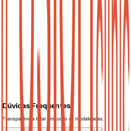
Sala Exclusiva
Seu consultório próprio, chave na mão, sem a dor de
cabeça de obra e fiador.
Sob Consulta
/mês
Últimas unidades em Tirol
Uso exclusivo 24h/7 dias
Sua logo na porta
Endereço Fiscal e Comercial
Móveis e Decor inclusos
Ver Salas Vagas
Dúvidas Frequentes
Transparência total em todas as modalidades.