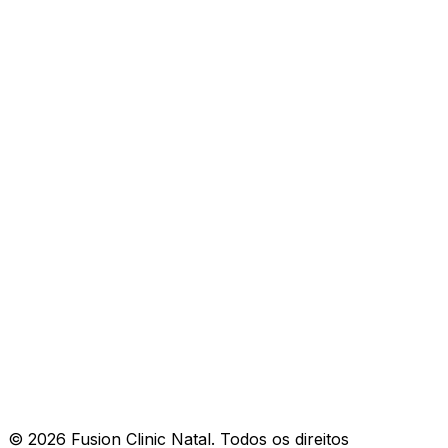
Sobre Nós
Como Funciona
Carreiras
Imprensa
Blog
Central de Ajuda
Comunidade
Seja Anfitrião
Termos de Uso
Política de Privacidade
© 2026 Fusion Clinic Natal. Todos os direitos
Cookies