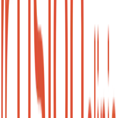
Diária (10h)
Concentra todos os pacientes em um dia só? A sala é
sua o dia todo.
Economia de R$ 150/dia
De
R$ 450
R$ 300
/dia (08h às 18h)
Sai a R$ 30/hora
Uso exclusivo no dia
Chave na mão das 08h às 18h
Recepcionista dedicada
Ideal para quem vem do interior
Cotar Data
Premium