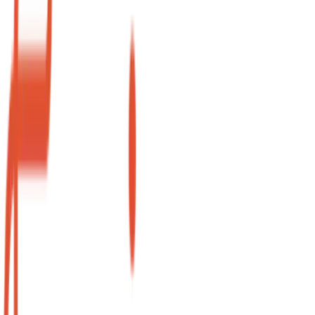
Hora Avulsa
Liberdade total. Pague apenas quando tiver paciente
agendado.
R$ 45
/hora
Zero custo fixo mensal
Liberdade total de agenda
Estrutura completa inclusa
Ideal para recém-formados
Agendar 1ª Hora
Mais Vendido