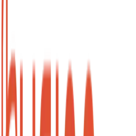
Pacote 10h
Atende semanalmente? Pare de perder dinheiro no
avulso.
Economize R$ 130/mês
De
R$ 450
R$ 320
/mês
Sai a R$ 32/hora
Pacote de 10 horas mensais
Prioridade na agenda
Créditos válidos por 30 dias
Perfil em destaque no site
Quero Economizar
Melhor Custo