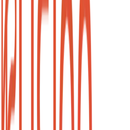
Turno Fixo
4h por semana em dia e horário fixo (ex: Toda Terça à
tarde).
Menor valor por hora
R$ 400
/mês
Apenas R$ 25/hora
Total de 16 horas mensais
Sua sala garantida sempre
Previsibilidade total
Nome na porta (opcional)
Garantir Turno